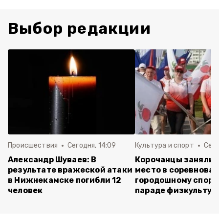
Выбор редакции
Происшествия
Сегодня, 14:09
Культура и спорт
Сего
Александр Шуваев: В
Корочанцы заняли 
результате вражеской атаки
место в соревнован
в Нижнекамске погибли 12
городошному спорт
человек
параде физкультур