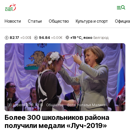
Новости
Статьи
Общество
Культура и спорт
Официа
82.17
94.84
+
19
°С,
ясно
+0.00
$
+0.00
€
Белгород
30 апреля 2019, 12:13
Общество
Фото:
Наталья Малина
Более 300 школьников района
получили медали «Луч-2019»