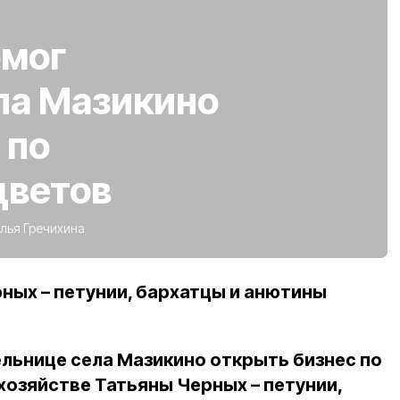
омог
ла Мазикино
 по
цветов
лья Гречихина
ных – петунии, бархатцы и анютины
льнице села Мазикино открыть бизнес по
хозяйстве Татьяны Черных – петунии,