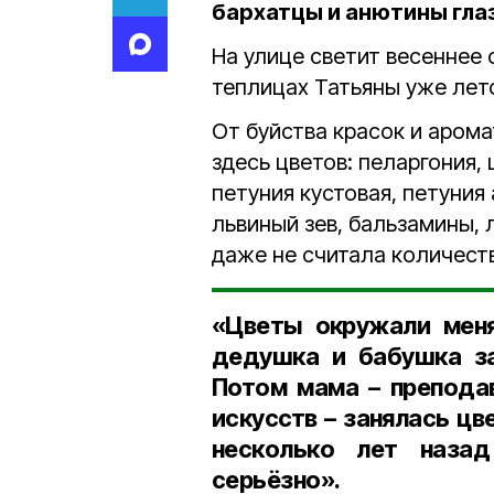
бархатцы и анютины глаз
На улице светит весеннее 
теплицах Татьяны уже лет
От буйства красок и арома
здесь цветов: пеларгония,
петуния кустовая, петуния 
львиный зев, бальзамины, 
даже не считала количеств
«Цветы окружали меня
дедушка и бабушка за
Потом мама – препода
искусств – занялась цв
несколько лет назад
серьёзно».