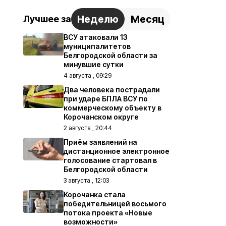
Неделю
Месяц
Лучшее за
ВСУ атаковали 13
муниципалитетов
Белгородской области за
минувшие сутки
4 августа , 09:29
Два человека пострадали
при ударе БПЛА ВСУ по
коммерческому объекту в
Корочанском округе
2 августа , 20:44
Приём заявлений на
дистанционное электронное
голосование стартовал в
Белгородской области
3 августа , 12:03
Корочанка стала
победительницей восьмого
потока проекта «Новые
возможности»