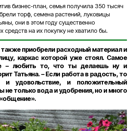
итив бизнес-план, семья получила 350 тысяч
обрели торф, семена растений, луковицы
яны, они в этом году существенно
 средств на их покупку не хватило бы.
 также приобрели расходный материал и
ицу, каркас которой уже стоял. Самое
е – любить то, что ты делаешь ну и
рит Татьяна. – Если работа в радость, то
ь и удовольствие, и положительный
 не только вода и удобрения, но и много
 «общение».