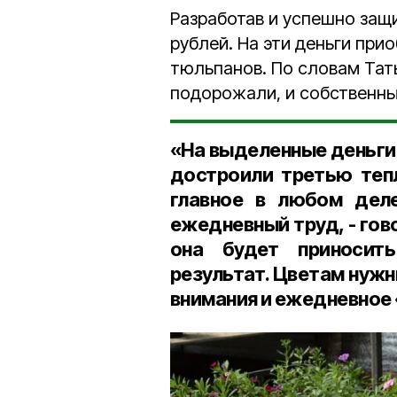
Разработав и успешно защ
рублей. На эти деньги при
тюльпанов. По словам Тать
подорожали, и собственных
«На выделенные деньги
достроили третью тепл
главное в любом дел
ежедневный труд, - гово
она будет приносит
результат. Цветам нужны
внимания и ежедневное