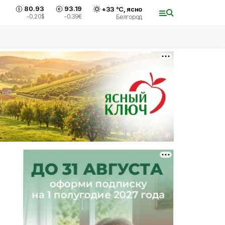
80.93
93.19
+
33
°С,
ясно
-0.20
$
-0.39
€
Белгород