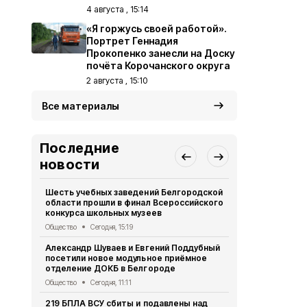
4 августа , 15:14
«Я горжусь своей работой».
Портрет Геннадия
Прокопенко занесли на Доску
почёта Корочанского округа
2 августа , 15:10
Все материалы
Последние
новости
Шесть учебных заведений Белгородской
Газета «Ясн
области прошли в финал Всероссийского
2026 года
конкурса школьных музеев
Газета
Сегод
Общество
Сегодня, 15:19
Проект «Мы
Александр Шуваев и Евгений Поддубный
стартовал 
посетили новое модульное приёмное
Культура и спорт
отделение ДОКБ в Белгороде
Жительница
Общество
Сегодня, 11:11
Корочанско
219 БПЛА ВСУ сбиты и подавлены над
день рожде