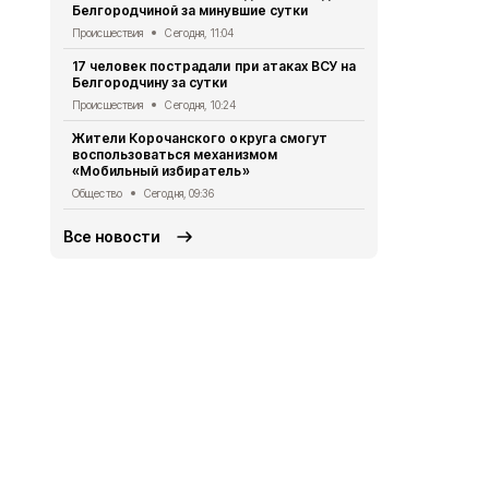
Белгородчиной за минувшие сутки
Общество
Се
Происшествия
Сегодня, 11:04
Александр 
17 человек пострадали при атаках ВСУ на
встрече с 
Белгородчину за сутки
Общество
Вч
Происшествия
Сегодня, 10:24
Александр 
Жители Корочанского округа смогут
школьников
воспользоваться механизмом
отправилис
«Мобильный избиратель»
край
Общество
Сегодня, 09:36
Общество
Вч
Все новости