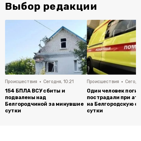
Выбор редакции
Происшествия
Сегодня, 10:21
Происшествия
Сегодня
154 БПЛА ВСУ сбиты и
Один человек погиб
подвалены над
пострадали при ата
Белгородчиной за минувшие
на Белгородскую об
сутки
сутки