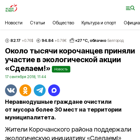
Новости
Статьи
Общество
Культура и спорт
Официа
82.17
94.84
+
27
°С,
облачно
+0.76
$
+0.78
€
Белгород
Около тысячи корочанцев приняли
участие в экологической акции
«Сделаем!»
Новость
17 сентября 2018, 11:44
Неравнодушные граждане очистили
от мусора более 30 мест на территории
муниципалитета.
Жители Корочанского района поддержали
экологическую инициативу «Сделаем!»