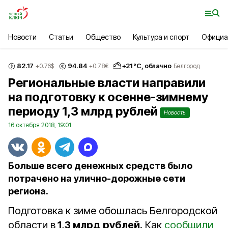
Новости
Статьи
Общество
Культура и спорт
Официа
82.17
94.84
+
21
°С,
облачно
+0.76
$
+0.78
€
Белгород
Региональные власти направили
на подготовку к осенне-зимнему
периоду 1,3 млрд рублей
Новость
16 октября 2018, 19:01
Больше всего денежных средств было
потрачено на улично-дорожные сети
региона.
Подготовка к зиме обошлась Белгородской
области в
1,3 млрд рублей
. Как
сообщили