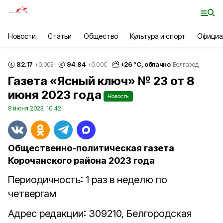
Новости
Статьи
Общество
Культура и спорт
Официа
82.17
94.84
+
26
°С,
облачно
+0.00
$
+0.00
€
Белгород
Газета «Ясный ключ» № 23 от 8
июня 2023 года
Новость
8 июня 2023, 10:42
Общественно-политическая газета
Корочанского района 2023 года
Периодичность: 1 раз в неделю по
четвергам
Адрес редакции: 309210, Белгородская