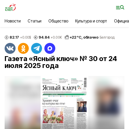
Новости
Статьи
Общество
Культура и спорт
Официа
82.17
94.84
+
22
°С,
облачно
+0.00
$
+0.00
€
Белгород
Газета «Ясный ключ» № 30 от 24
июля 2025 года