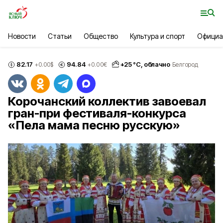
Новости
Статьи
Общество
Культура и спорт
Официа
82.17
94.84
+
25
°С,
облачно
+0.00
$
+0.00
€
Белгород
Корочанский коллектив завоевал
гран-при фести­валя-конкурса
«Пела мама песню русскую»