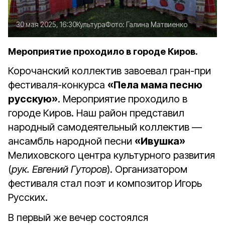
30 мая 2025, 16:30
Культура
Фото:
Галина Матвиенко
Мероприятие проходило в городе Киров.
Корочанский коллектив завоевал гран-при
фести­валя-конкурса
«Пела мама песню
русскую»
. Мероприятие проходило в
городе Киров. Наш район представил
народный самодеятельный коллектив —
ансамбль народной песни
«Ивушка»
Мелиховского центра культурного развития
(
рук. Евгений Гуторов
). Организатором
фестиваля стал поэт и композитор Игорь
Русских.
В первый же вечер состоялся