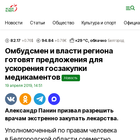
Новости
Статьи
Общество
Культура и спорт
Официа
82.17
94.84
+
29
°С,
облачно
+0.76
$
+0.78
€
Белгород
Омбудсмен и власти региона
готовят предложения для
ускорения госзакупки
медикаментов
Новость
19 апреля 2019, 14:51
Александр Панин призвал разрешить
врачам экстренно закупать лекарства.
Уполномоченный по правам человека
в Белгородской области совместно