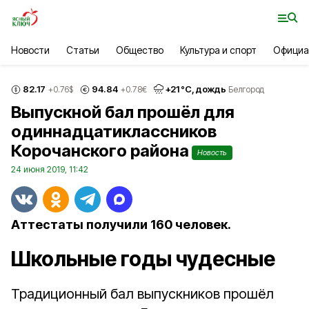
Новости
Статьи
Общество
Культура и спорт
Официа
82.17
94.84
+
21
°С,
дождь
+0.76
$
+0.78
€
Белгород
Выпускной бал прошёл для
одиннадцатиклассников
Корочанского района
Новость
24 июня 2019, 11:42
Аттестаты получили 160 человек.
Школьные годы чудесные
Традиционный бал выпускников прошёл