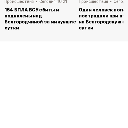
Происшествия
Сегодня, 10:21
Происшествия
Сегодня
154 БПЛА ВСУ сбиты и
Один человек погиб
подвалены над
пострадали при ата
Белгородчиной за минувшие
на Белгородскую об
сутки
сутки