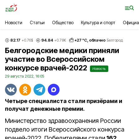
Новости
Статьи
Общество
Культура и спорт
Официа
82.17
94.84
+
27
°С,
облачно
+0.76
$
+0.78
€
Белгород
Белгородские медики приняли
участие во Всероссийском
конкурсе врачей-2022
Новость
29 августа 2022, 16:05
Четыре специалиста стали призёрами и
получат денежные премии.
Министерство здравоохранения России
подвело итоги Всероссийского конкурса
врачей-2022. Победителями стали
162