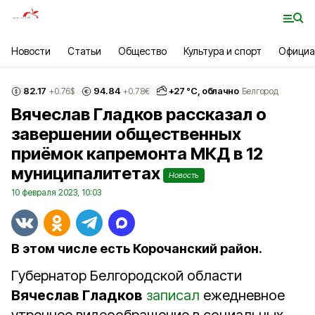
Новости
Статьи
Общество
Культура и спорт
Официа
82.17
94.84
+
27
°С,
облачно
+0.76
$
+0.78
€
Белгород
Вячеслав Гладков рассказал о
завершении общественных
приёмок капремонта МКД в 12
муниципалитетах
Новость
10 февраля 2023, 10:03
В этом числе есть Корочанский район.
Губернатор Белгородской области
Вячеслав Гладков
записал
ежедневное