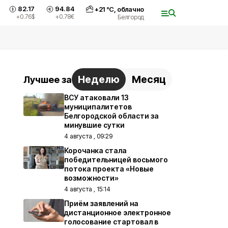
82.17
94.84
+
21
°С,
облачно
+0.76
$
+0.78
€
Белгород
Неделю
Месяц
Лучшее за
ВСУ атаковали 13
муниципалитетов
Белгородской области за
минувшие сутки
4 августа , 09:29
Корочанка стала
победительницей восьмого
потока проекта «Новые
возможности»
4 августа , 15:14
Приём заявлений на
дистанционное электронное
голосование стартовал в