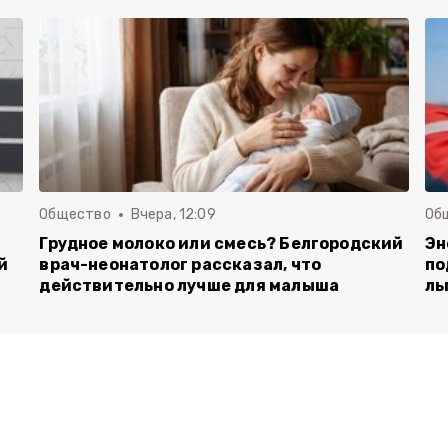
Общество
Вчера, 12:09
Об
Грудное молоко или смесь? Белгородский
Эн
й
врач-неонатолог рассказал, что
по
действительно лучше для малыша
ль