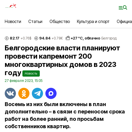
Новости
Статьи
Общество
Культура и спорт
Официа
82.17
94.84
+
27
°С,
облачно
+0.76
$
+0.78
€
Белгород
Белгородские власти планируют
провести капремонт 200
многоквартирных домов в 2023
году
Новость
27 февраля 2023, 15:05
Восемь из них были включены в план
дополнительно – в связи с переносом срока
работ на более ранний, по просьбам
собственников квартир.