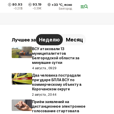
80.93
93.19
+
33
°С,
ясно
-0.20
$
-0.39
€
Белгород
Неделю
Месяц
Лучшее за
ВСУ атаковали 13
муниципалитетов
Белгородской области за
минувшие сутки
4 августа , 09:29
Два человека пострадали
при ударе БПЛА ВСУ по
коммерческому объекту в
Корочанском округе
2 августа , 20:44
Приём заявлений на
дистанционное электронное
голосование стартовал в