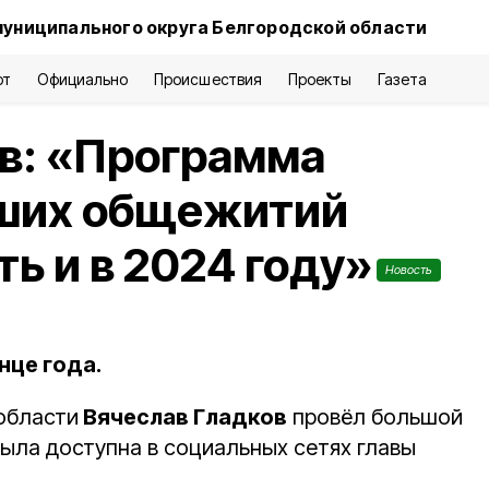
муниципального округа Белгородской области
рт
Официально
Происшествия
Проекты
Газета
в: «Программа
ших общежитий
ь и в 2024 году»
Новость
нце года.
области
Вячеслав Гладков
провёл большой
была доступна в социальных сетях главы