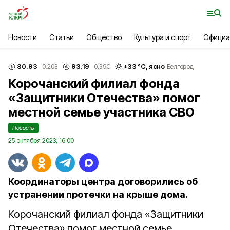
Новости
Статьи
Общество
Культура и спорт
Официа
80.93
93.19
+
33
°С,
ясно
-0.20
$
-0.39
€
Белгород
Корочанский филиал фонда
«Защитники Отечества» помог
местной семье участника СВО
Новость
25 октября 2023, 16:00
Координаторы центра договорились об
устранении протечки на крыше дома.
Корочанский филиал фонда «Защитники
Отечества» помог местной семье