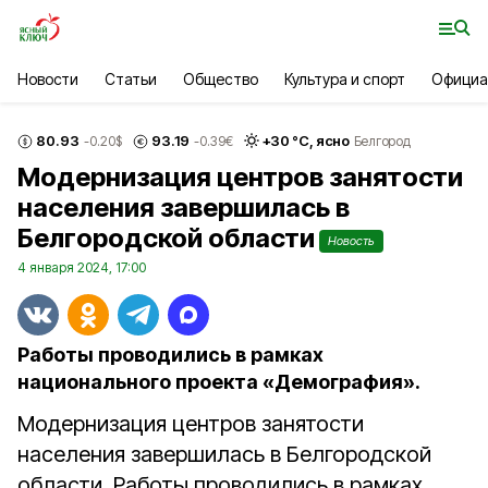
Новости
Статьи
Общество
Культура и спорт
Официа
80.93
93.19
+
30
°С,
ясно
-0.20
$
-0.39
€
Белгород
Модернизация центров занятости
населения завершилась в
Белгородской области
Новость
4 января 2024, 17:00
Работы проводились в рамках
национального проекта «Демография».
Модернизация центров занятости
населения завершилась в Белгородской
области. Работы проводились в рамках