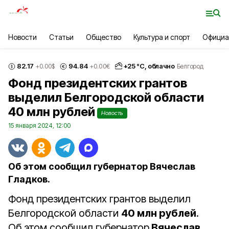
Новости
Статьи
Общество
Культура и спорт
Официа
82.17
94.84
+
25
°С,
облачно
+0.00
$
+0.00
€
Белгород
Фонд президентских грантов
выделил Белгородской области
40 млн рублей
Новость
15 января 2024, 12:00
Об этом сообщил губернатор Вячеслав
Гладков.
Фонд президентских грантов выделил
Белгородской области
40 млн рублей
.
Об этом сообщил губернатор
Вячеслав