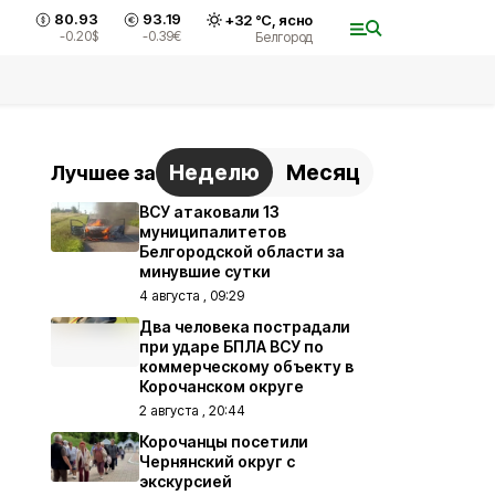
80.93
93.19
+
32
°С,
ясно
-0.20
$
-0.39
€
Белгород
Неделю
Месяц
Лучшее за
ВСУ атаковали 13
муниципалитетов
Белгородской области за
минувшие сутки
4 августа , 09:29
Два человека пострадали
при ударе БПЛА ВСУ по
коммерческому объекту в
Корочанском округе
2 августа , 20:44
Корочанцы посетили
Чернянский округ с
экскурсией