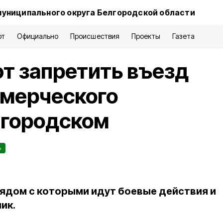
муниципального округа Белгородской области
рт
Официально
Происшествия
Проекты
Газета
т запретить въезд
ммерческого
лгородском
ь
рядом с которыми идут боевые действия и
ик.