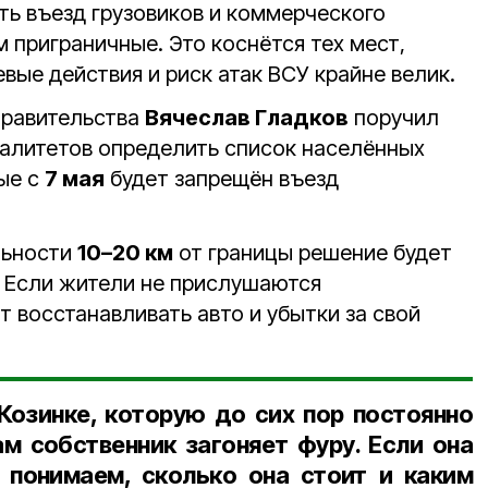
ть въезд грузовиков и коммерческого
 приграничные. Это коснётся тех мест,
вые действия и риск атак ВСУ крайне велик.
правительства
Вячеслав Гладков
поручил
алитетов определить список населённых
рые с
7 мая
будет запрещён въезд
льности
10–20 км
от границы решение будет
 Если жители не прислушаются
т восстанавливать авто и убытки за свой
Козинке, которую до сих пор постоянно
ам собственник загоняет фуру. Если она
 понимаем, сколько она стоит и каким