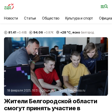
Новости
Статьи
Общество
Культура и спорт
Официа
81.41
94.06
+
28
°С,
ясно
+0.48
$
+0.87
€
Белгород
18 февраля 2025, 16:51
Общество
Фото:
belpressa.ru
Жители Белгородской области
смогут принять участие в