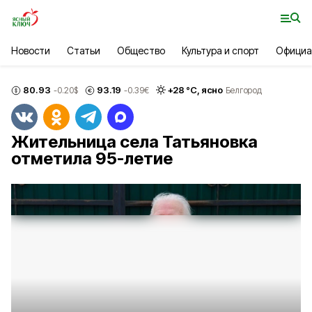
Новости
Статьи
Общество
Культура и спорт
Официа
80.93
93.19
+
28
°С,
ясно
-0.20
$
-0.39
€
Белгород
Жительница села Татьяновка
отметила 95-летие