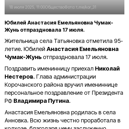
18 июля 2025, 11:00
Общество
Фото:
t.me/kor_31
Юбилей Анастасия Емельяновна Чумак-
Жунь отпраздновала 17 июля.
Жительница села Татьяновка отметила 95-
летие. Юбилей
Анастасия Емельяновна
Чумак-Жунь
отпраздновала 17 июля.
Поздравить именинницу приехал
Николай
Нестеров
. Глава администрации
Корочанского района вручил имениннице
персональное поздравление от Президента
РФ
Владимира Путина
.
Анастасия Емельяновна родилась в села
Анновка. Всю жизнь честно проработала в
колхозе, благодаря чему заслуженно