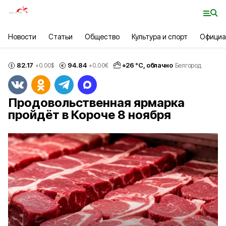
Новости
Статьи
Общество
Культура и спорт
Официа
82.17
94.84
+
26
°С,
облачно
+0.00
$
+0.00
€
Белгород
Продовольственная ярмарка
пройдёт в Короче 8 ноября