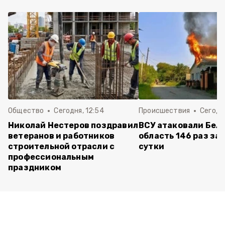
Общество
Сегодня, 12:54
Происшествия
Сегодня
Николай Нестеров поздравил
ВСУ атаковали Бел
ветеранов и работников
область 146 раз за
строительной отрасли с
сутки
профессиональным
праздником