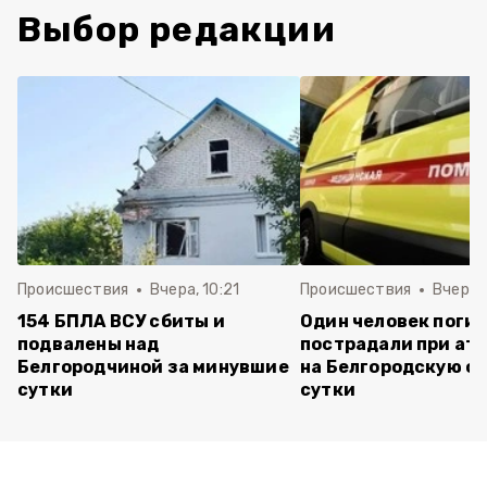
Выбор редакции
Происшествия
Вчера, 10:21
Происшествия
Вчера, 
154 БПЛА ВСУ сбиты и
Один человек погиб
подвалены над
пострадали при ата
Белгородчиной за минувшие
на Белгородскую об
сутки
сутки