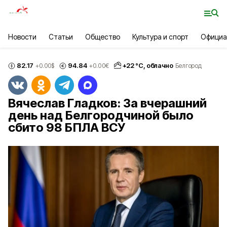
Новости
Статьи
Общество
Культура и спорт
Официа
82.17
94.84
+
22
°С,
облачно
+0.00
$
+0.00
€
Белгород
Вячеслав Гладков: За вчерашний
день над Белгородчиной было
сбито 98 БПЛА ВСУ