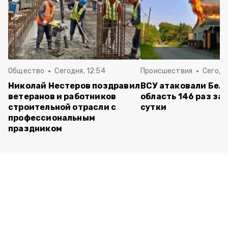
Общество
Сегодня, 12:54
Происшествия
Сегодня
Николай Нестеров поздравил
ВСУ атаковали Бел
ветеранов и работников
область 146 раз за
строительной отрасли с
сутки
профессиональным
праздником