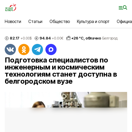
Новости
Статьи
Общество
Культура и спорт
Официа
82.17
94.84
+
26
°С,
облачно
+0.00
$
+0.00
€
Белгород
Подготовка специалистов по
инженерным и космическим
технологиям станет доступна в
белгородском вузе