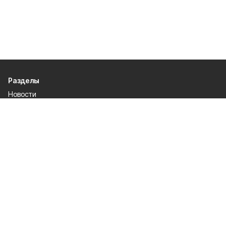
Разделы
Новости
Статьи
Общество
Культура и спорт
Официально
Происшествия
Проекты
Газета
О проекте