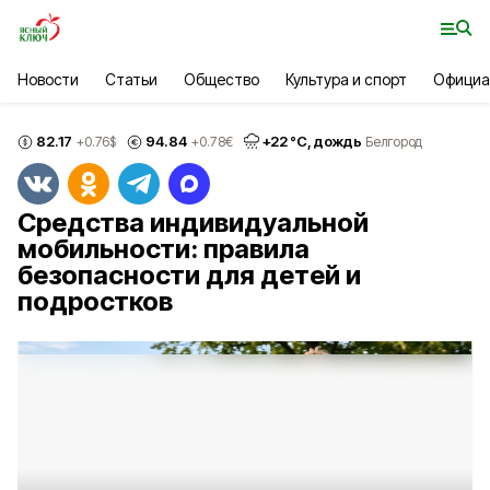
Новости
Статьи
Общество
Культура и спорт
Официа
82.17
94.84
+
22
°С,
дождь
+0.76
$
+0.78
€
Белгород
Средства индивидуальной
мобильности: правила
безопасности для детей и
подростков