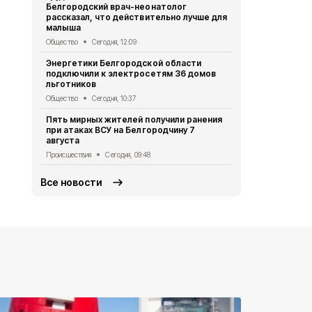
Белгородский врач-неонатолог
Яблоново
рассказал, что действительно лучше для
Общество
Се
малыша
Жители Бел
Общество
Сегодня, 12:09
поддержать
Энергетики Белгородской области
Щепкина в 
подключили к электросетям 36 домов
Культура и спорт
льготников
Шесть учеб
Общество
Сегодня, 10:37
области пр
Пять мирных жителей получили ранения
конкурса ш
при атаках ВСУ на Белгородчину 7
Общество
Вч
августа
Происшествия
Сегодня, 09:48
Все новости