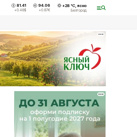
81.41
94.06
+
28
°С,
ясно
+0.48
$
+0.87
€
Белгород