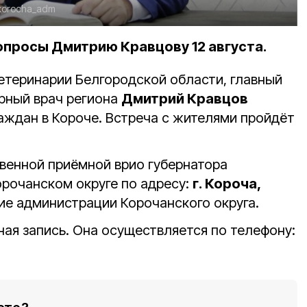
/korocha_adm
опросы Дмитрию Кравцову 12 августа.
етеринарии Белгородской области, главный
рный врач региона
Дмитрий Кравцов
аждан в Короче. Встреча с жителями пройдёт
венной приёмной врио губернатора
орочанском округе по адресу:
г. Короча,
ние администрации Корочанского округа.
ая запись. Она осуществляется по телефону: