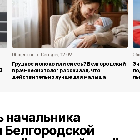
Общество
Сегодня, 12:09
Об
Грудное молоко или смесь? Белгородский
Эн
й
врач-неонатолог рассказал, что
по
действительно лучше для малыша
ль
ь начальника
и Белгородской