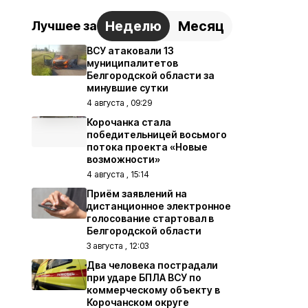
Неделю
Месяц
Лучшее за
ВСУ атаковали 13
муниципалитетов
Белгородской области за
минувшие сутки
4 августа , 09:29
Корочанка стала
победительницей восьмого
потока проекта «Новые
возможности»
4 августа , 15:14
Приём заявлений на
дистанционное электронное
голосование стартовал в
Белгородской области
3 августа , 12:03
Два человека пострадали
при ударе БПЛА ВСУ по
коммерческому объекту в
Корочанском округе