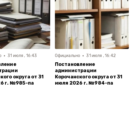
о
31 июля , 16:43
Официально
31 июля , 16:42
вление
Постановление
трации
администрации
кого округа от 31
Корочанского округа от 31
6 г. №985-па
июля 2026 г. №984-па