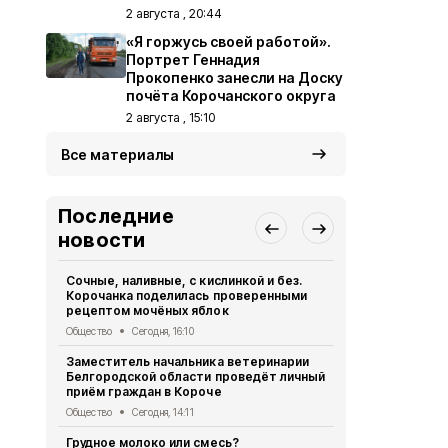
2 августа , 20:44
«Я горжусь своей работой».
Портрет Геннадия
Прокопенко занесли на Доску
почёта Корочанского округа
2 августа , 15:10
Все материалы
Последние
новости
Сочные, наливные, с кислинкой и без.
ВСУ атаков
Корочанка поделилась проверенными
123 раза за 
рецептом мочёных яблок
Происшествия
Общество
Сегодня, 16:10
16 человек 
Заместитель начальника ветеринарии
Белгородск
Белгородской области проведёт личный
сутки
приём граждан в Короче
Происшествия
Общество
Сегодня, 14:11
Новая детск
Грудное молоко или смесь?
площадка п