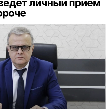
ведёт личный приём
ороче