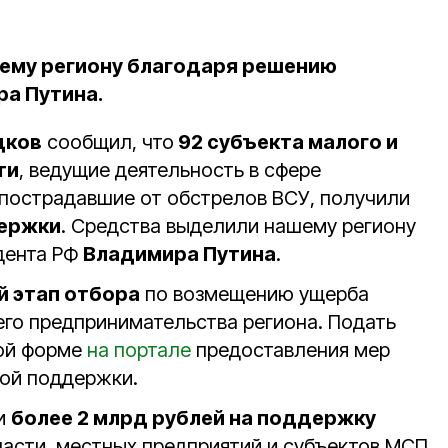
ему региону благодаря решению
а Путина.
дков
сообщил, что
92 субъекта малого и
ти
, ведущие деятельность в сфере
 пострадавшие от обстрелов ВСУ, получили
держки
. Средства выделили нашему региону
дента РФ
Владимира Путина
.
й этап отбора
по возмещению ущерба
его предпринимательства региона. Подать
ной форме
на портале
предоставления мер
ой поддержки.
и
более 2 млрд рублей на поддержку
асти, местных предприятий и субъектов МСП