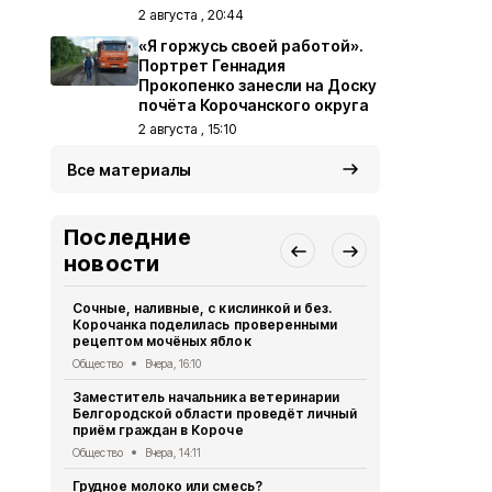
2 августа , 20:44
«Я горжусь своей работой».
Портрет Геннадия
Прокопенко занесли на Доску
почёта Корочанского округа
2 августа , 15:10
Все материалы
Последние
новости
Сочные, наливные, с кислинкой и без.
ВСУ атаков
Корочанка поделилась проверенными
123 раза за 
рецептом мочёных яблок
Происшествия
Общество
Вчера, 16:10
16 человек 
Заместитель начальника ветеринарии
Белгородск
Белгородской области проведёт личный
сутки
приём граждан в Короче
Происшествия
Общество
Вчера, 14:11
Новая детск
Грудное молоко или смесь?
площадка п