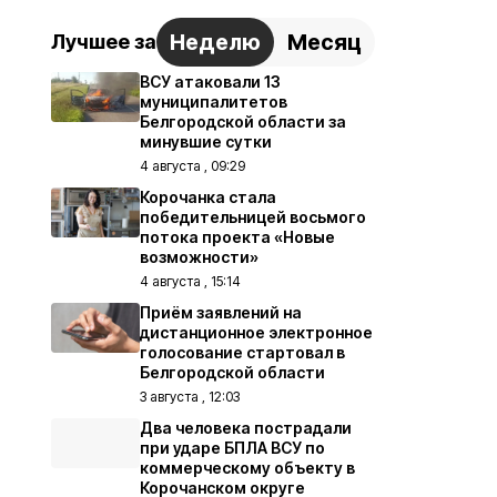
Неделю
Месяц
Лучшее за
ВСУ атаковали 13
муниципалитетов
Белгородской области за
минувшие сутки
4 августа , 09:29
Корочанка стала
победительницей восьмого
потока проекта «Новые
возможности»
4 августа , 15:14
Приём заявлений на
дистанционное электронное
голосование стартовал в
Белгородской области
3 августа , 12:03
Два человека пострадали
при ударе БПЛА ВСУ по
коммерческому объекту в
Корочанском округе