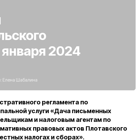
и
льского
6 января 2024
:
Елена Шабалина
стративного регламента по
пальной услуги «Дача письменных
ельщикам и налоговым агентам по
мативных правовых актов Плотавского
естных налогах и сборах».