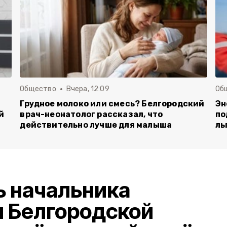
Общество
Вчера, 12:09
Об
Грудное молоко или смесь? Белгородский
Эн
й
врач-неонатолог рассказал, что
по
действительно лучше для малыша
ль
ь начальника
и Белгородской