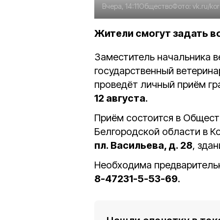
Вчера, 14:11
Общество
Фото:
vk.ru/k
Жители смогут задать в
Заместитель начальника в
государственный ветерина
проведёт личный приём гр
12 августа
.
Приём состоится в Общест
Белгородской области в К
пл. Васильева, д. 28
, зда
Необходима предварительн
8-47231-5-53-69
.