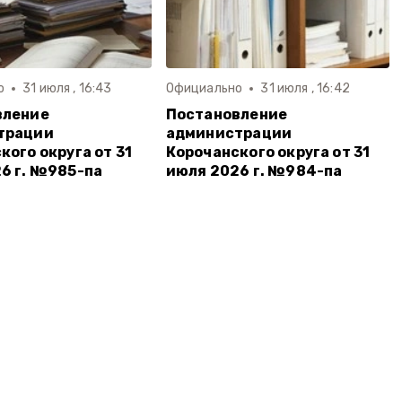
о
31 июля , 16:43
Официально
31 июля , 16:42
вление
Постановление
трации
администрации
кого округа от 31
Корочанского округа от 31
6 г. №985-па
июля 2026 г. №984-па