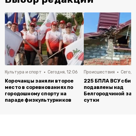
Культура и спорт
Сегодня, 12:06
Происшествия
Сегодня
Корочанцы заняли второе
225 БПЛА ВСУ сбит
место в соревнованиях по
подавлены над
городошному спорту на
Белгородчиной за 
параде физкультурников
сутки