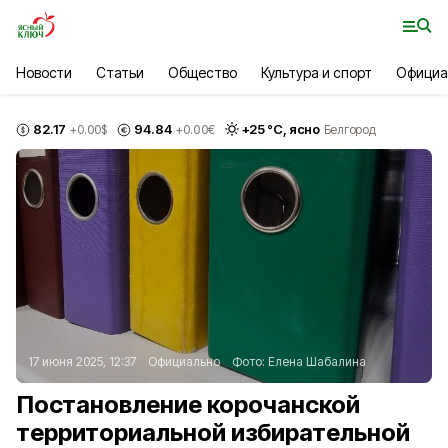
Новости
Статьи
Общество
Культура и спорт
Официа
82.17
94.84
+
25
°С,
ясно
+0.00
$
+0.00
€
Белгород
17 июня 2025, 12:37
Официально
Фото:
Елена Шабалина
Постановление корочанской
территориальной избирательной