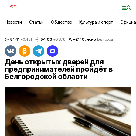
Новости
Статьи
Общество
Культура и спорт
Официа
81.41
94.06
+
21
°С,
ясно
+0.48
$
+0.87
€
Белгород
День открытых дверей для
предпринимателей пройдёт в
Белгородской области