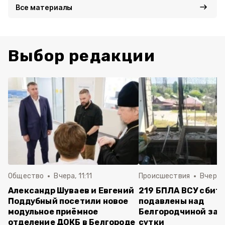
Все материалы
Выбор редакции
Общество
Вчера, 11:11
Происшествия
Вчера, 
Александр Шуваев и Евгений
219 БПЛА ВСУ сбиты
Поддубный посетили новое
подавлены над
модульное приёмное
Белгородчиной за 
отделение ДОКБ в Белгороде
сутки