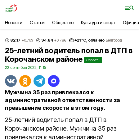
Новости
Статьи
Общество
Культура и спорт
Официа
82.17
94.84
+
21
°С,
облачно
+0.76
$
+0.78
€
Белгород
25-летний водитель попал в ДТП в
Корочанском районе
Новость
22 сентября 2022, 11:15
Мужчина 35 раз привлекался к
административной ответственности за
превышение скорости в этом году.
25-летний водитель попал в ДТП в
Корочанском районе. Мужчина 35 раз
привлекался к административной