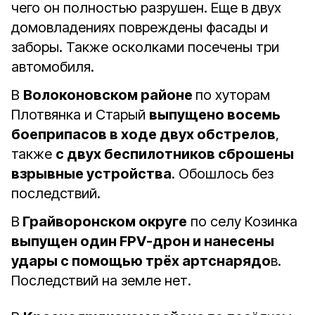
чего он полностью разрушен. Еще в двух
домовладениях повреждены фасады и
заборы. Также осколками посечены три
автомобиля.
В
Волоконовском районе
по хуторам
Плотвянка и Старый
выпущено восемь
боеприпасов в ходе двух обстрелов
,
также
с двух беспилотников сброшены
взрывные устройства
. Обошлось без
последствий.
В
Грайворонском округе
по селу Козинка
выпущен один FPV-дрон и нанесены
удары с помощью трёх артснарядо
в.
Последствий на земле нет.