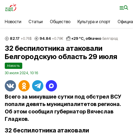
Новости
Статьи
Общество
Культура и спорт
Официа
82.17
94.84
+
29
°С,
облачно
+0.76
$
+0.78
€
Белгород
32 беспилотника атаковали
Белгородскую область 29 июля
Новость
30 июля 2024, 10:16
Всего за минувшие сутки под обстрел ВСУ
попали девять муниципалитетов региона.
Об этом сообщил губернатор Вячеслав
Гладков.
32 беспилотника атаковали