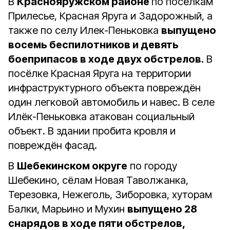
В
Краснояружском районе
по посёлкам
Прилесье, Красная Яруга и Задорожный, а
также по селу Илек-Пеньковка
выпущено
восемь беспилотников и девять
боеприпасов в ходе двух обстрелов.
В
посёлке Красная Яруга на территории
инфраструктурного объекта повреждён
один легковой автомобиль и навес. В селе
Илёк-Пеньковка атакован социальный
объект. В здании пробита кровля и
повреждён фасад.
В
Шебекинском округе
по городу
Шебекино, сёлам Новая Таволжанка,
Терезовка, Нежеголь, Зиборовка, хуторам
Балки, Марьино и Мухин
выпущено 28
снарядов в ходе пяти обстрелов,