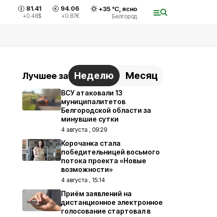
81.41
94.06
+
35
°С,
ясно
+0.48
$
+0.87
€
Белгород
Неделю
Месяц
Лучшее за
ВСУ атаковали 13
муниципалитетов
Белгородской области за
минувшие сутки
4 августа , 09:29
Корочанка стала
победительницей восьмого
потока проекта «Новые
возможности»
4 августа , 15:14
Приём заявлений на
дистанционное электронное
голосование стартовал в