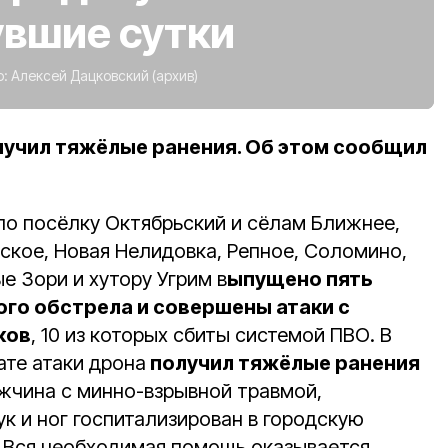
увшие сутки
о:
Алексей Дацковский (архив)
учил тяжёлые ранения. Об этом сообщил
по посёлку Октябрьский и сёлам Ближнее,
ское, Новая Нелидовка, Репное, Соломино,
е Зори и хутору Угрим в
ыпущено пять
ого обстрела и совершены атаки с
ков
, 10 из которых сбиты системой ПВО. В
ате атаки дрона
получил тяжёлые ранения
ужчина с минно-взрывной травмой,
к и ног госпитализирован в городскую
. Вся необходимая помощь оказывается.