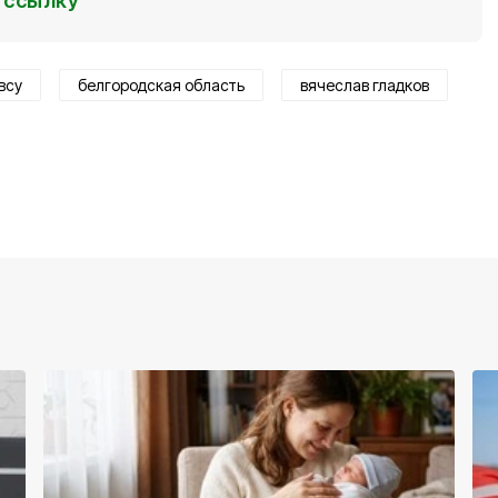
ссылку
всу
белгородская область
вячеслав гладков