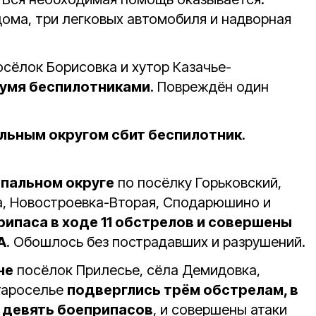
ома, три легковых автомобиля и надворная
сёлок Борисовка и хутор Казачье-
умя беспилотниками
. Повреждён один
льным округом сбит беспилотник
.
пальном округе
по посёлку Горьковский,
, Новостроевка-Вторая, Сподарюшино и
ипаса в ходе 11 обстрелов и совершены
А
. Обошлось без пострадавших и разрушений.
не
посёлок Прилесье, сёла Демидовка,
тароселье
подверглись трём обстрелам, в
 девять боеприпасов
, и совершены атаки