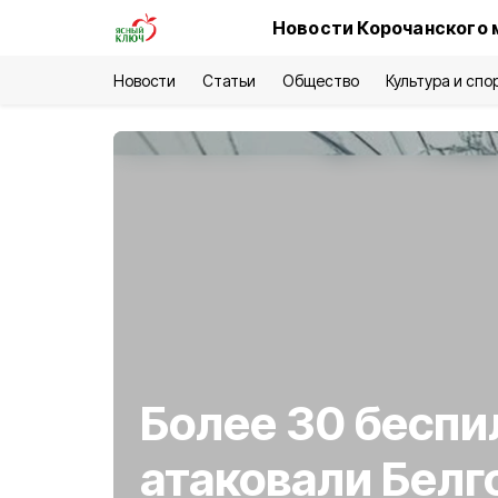
Новости Корочанского 
Новости
Статьи
Общество
Культура и спо
Более 30 беспи
атаковали Бел