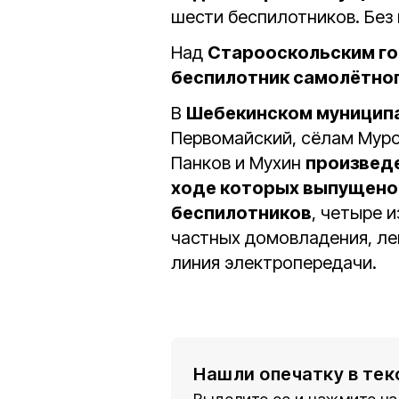
шести беспилотников. Без
Над
Старооскольским го
беспилотник самолётног
В
Шебекинском муниципа
Первомайский, сёлам Муро
Панков и Мухин
произведе
ходе которых выпущено 
беспилотников
, четыре 
частных домовладения, ле
линия электропередачи.
Нашли опечатку в тек