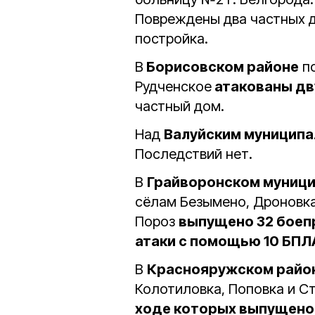
Повреждены два частных д
постройка.
В
Борисовском районе
по
Рудченское
атакованы дв
частный дом.
Над
Валуйским муниципа
Последствий нет.
В
Грайворонском муници
сёлам Безымено, Дроновка
Пороз
выпущено 32 боепр
атаки с помощью 10 БПЛ
В
Краснояружском райо
Колотиловка, Поповка и С
ходе которых выпущено