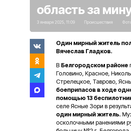
область за мин
3 января 2025, 11:09
Происшествия
Фот
Один мирный житель пол
Вячеслав Гладков.
В
Белгородском районе
Головино, Красное, Николь
Стрелецкое, Таврово, Ясны
боеприпасов в ходе одн
помощью 13 беспилотни
селе Ясные Зори в результ
один мирный житель
. М
осколочными ранениями ру
больницу №2 г. Белгорода