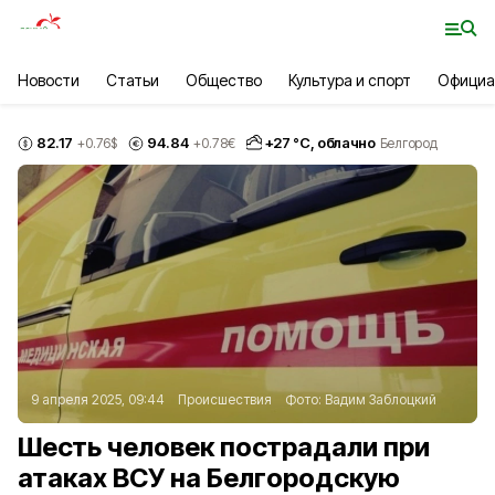
Новости
Статьи
Общество
Культура и спорт
Официа
82.17
94.84
+
27
°С,
облачно
+0.76
$
+0.78
€
Белгород
9 апреля 2025, 09:44
Происшествия
Фото:
Вадим Заблоцкий
Шесть человек пострадали при
атаках ВСУ на Белгородскую