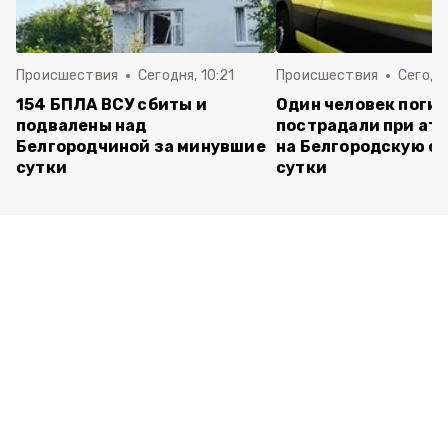
Происшествия
Сегодня, 10:21
Происшествия
Сегодня
154 БПЛА ВСУ сбиты и
Один человек погиб
подвалены над
пострадали при ата
Белгородчиной за минувшие
на Белгородскую об
сутки
сутки