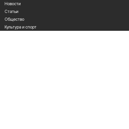
Новости
Статьи
Общество
Культура и спорт
Официально
Происшествия
Проекты
Газета
О проекте
Об издании
Правила использования
Рекламодателям
Политика конфиденциальности
Мы в соцсетях