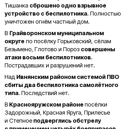
Тишанка
сброшено одно взрывное
устройство с беспилотника
. Полностью
уничтожен огнём частный дом.
В
Грайворонском муниципальном
округе
по посёлку Горьковский, сёлам
Безымено, Глотово и Пороз
совершены
атаки восьми беспилотников
.
Пострадавших и разрушений нет.
Над
Ивнянским районом системой ПВО
сбиты два беспилотника самолётного
типа
. Последствий нет.
В
Краснояружском районе
посёлки
Задорожный, Красная Яруга, Прилесье
и Степное
подверглись обстрелу
с применением четырёх боеприпасов