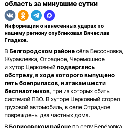
область за минувшие сутки
Информация о нанесённых ударах по
нашему региону опубликовал Вячеслав
Гладков.
В
Белгородском районе
сёла Бессоновка,
Журавлевка, Отрадное, Черемошное
и хутор Церковный
подверглись
обстрелу, в ходе которого выпущено
пять боеприпасов, и атакам шести
беспилотников
, три из которых сбиты
системой ПВО. В хуторе Церковный сгорел
грузовой автомобиль, в селе Отрадное
повреждены два частных дома.
В
Борисовском районе
по селу Берёзовка