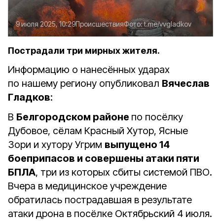
9 июля 2025, 10:29
Происшествия
Фото:
t.me/vvgladkov
Пострадали три мирных жителя.
Информацию о нанесённых ударах
по нашему региону опубликовал
Вячеслав
Гладков
:
В
Белгородском районе
по посёлку
Дубовое, сёлам Красный Хутор, Ясные
Зори и хутору Угрим
выпущено 14
боеприпасов и совершены атаки пяти
БПЛА
, три из которых сбиты системой ПВО.
Вчера в медицинское учреждение
обратилась пострадавшая в результате
атаки дрона в посёлке Октябрьский 4 июля.