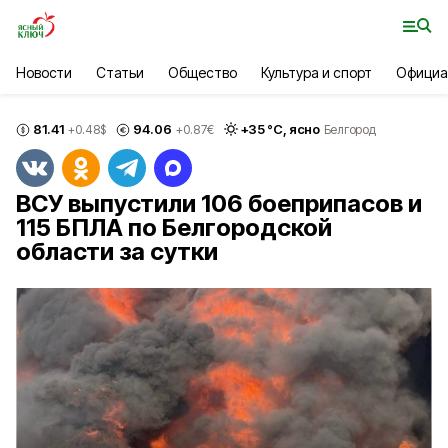
Новости
Статьи
Общество
Культура и спорт
Официа
81.41
94.06
+
35
°С,
ясно
+0.48
$
+0.87
€
Белгород
ВСУ выпустили 106 боеприпасов и
115 БПЛА по Белгородской
области за сутки