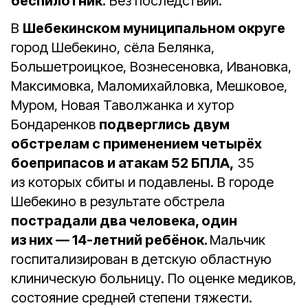
беспилотник.
Без последствий.
В
Шебекинском муниципальном округе
город Шебекино, сёла Белянка,
Большетроицкое, Вознесеновка, Ивановка,
Максимовка, Маломихайловка, Мешковое,
Муром, Новая Таволжанка и хутор
Бондаренков
подверглись двум
обстрелам с применением четырёх
боеприпасов и атакам 52 БПЛА,
35
из которых сбиты и подавлены. В городе
Шебекино в результате обстрела
пострадали два человека, один
из них — 14-летний ребёнок.
Мальчик
госпитализирован в детскую областную
клиническую больницу. По оценке медиков,
состояние средней степени тяжести.