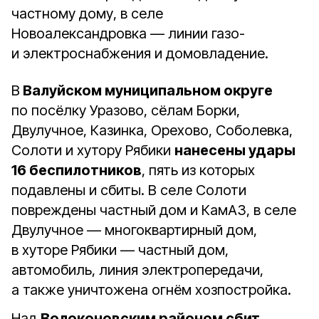
частному дому, в селе
Новоалександровка — линии газо-
и электроснабжения и домовладение.
В
Валуйском муниципальном округе
по посёлку Уразово, сёлам Борки,
Двулучное, Казинка, Орехово, Соболевка,
Солоти и хутору Рябики
нанесены удары
16 беспилотников
, пять из которых
подавлены и сбиты. В селе Солоти
повреждены частный дом и КамАЗ, в селе
Двулучное — многоквартирный дом,
в хуторе Рябики — частный дом,
автомобиль, линия электропередачи,
а также уничтожена огнём хозпостройка.
Над
Волоконовским районом сбит