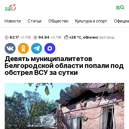
Новости
Статьи
Общество
Культура и спорт
Официа
82.17
94.84
+
28
°С,
облачно
+0.76
$
+0.78
€
Белгород
Девять муниципалитетов
Белгородской области попали под
обстрел ВСУ за сутки