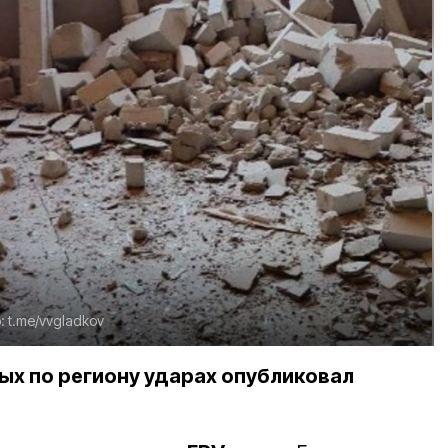
:
t.me/vvgladkov
х по региону ударах опубликовал