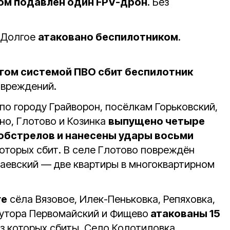
ом подавлен один FPV-дрон
. Без
 Долгое
атаковано беспилотником
.
гом системой ПВО сбит беспилотник
повреждений.
по городу Грайворон, посёлкам Горьковский,
но, Глотово и Козинка
выпущено четыре
 обстрелов и нанесены удары восьми
 которых сбит. В селе Глотово повреждён
паевский — две квартиры в многоквартирном
ге
сёла Вязовое, Илек-Пеньковка, Репяховка,
хутора Первомайский и Фищево
атакованы 15
из которых сбиты. Село Колотиловка