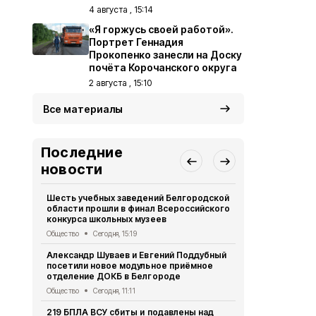
4 августа , 15:14
«Я горжусь своей работой».
Портрет Геннадия
Прокопенко занесли на Доску
почёта Корочанского округа
2 августа , 15:10
Все материалы
Последние
новости
Шесть учебных заведений Белгородской
Газета «Ясн
области прошли в финал Всероссийского
2026 года
конкурса школьных музеев
Газета
Сегод
Общество
Сегодня, 15:19
Проект «Мы
Александр Шуваев и Евгений Поддубный
стартовал 
посетили новое модульное приёмное
Культура и спорт
отделение ДОКБ в Белгороде
Жительница
Общество
Сегодня, 11:11
Корочанско
219 БПЛА ВСУ сбиты и подавлены над
день рожде