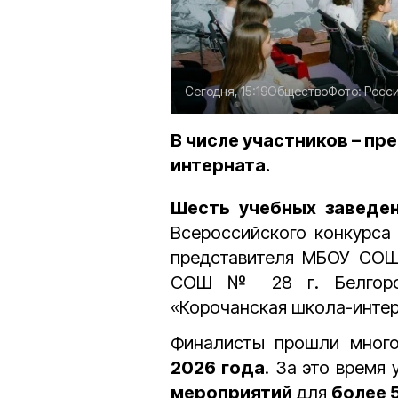
Сегодня, 15:19
Общество
Фото:
Росси
В числе участников – п
интерната.
Шесть учебных заведе
Всероссийского конкурса
представителя МБОУ СОШ
СОШ № 28 г. Белгоро
«Корочанская школа-интер
Финалисты прошли много
2026 года
. За это время
мероприятий
для
более 