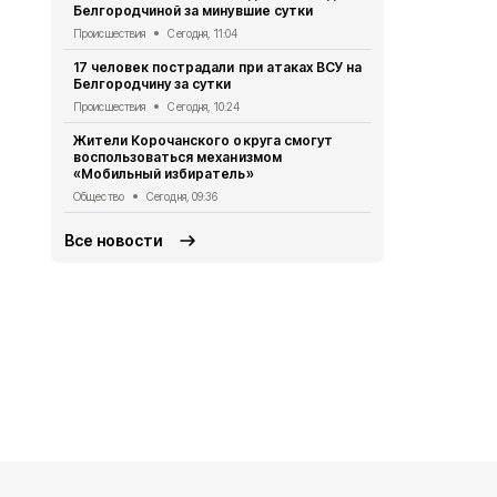
Белгородчиной за минувшие сутки
Общество
Се
Происшествия
Сегодня, 11:04
Александр 
17 человек пострадали при атаках ВСУ на
встрече с 
Белгородчину за сутки
Общество
Вч
Происшествия
Сегодня, 10:24
Александр 
Жители Корочанского округа смогут
школьников
воспользоваться механизмом
отправилис
«Мобильный избиратель»
край
Общество
Сегодня, 09:36
Общество
Вч
Все новости