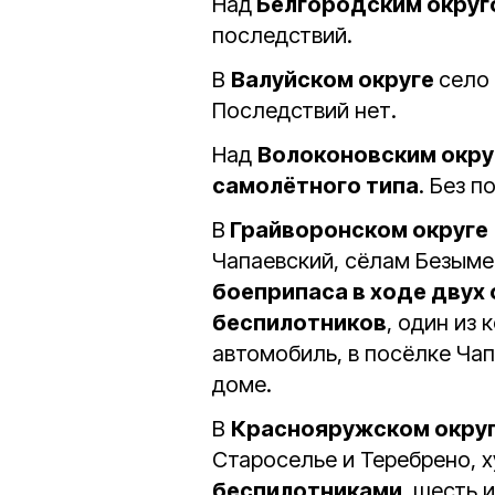
Над
Белгородским округ
последствий.
В
Валуйском округе
село
Последствий нет.
Над
Волоконовским окру
самолётного типа
. Без 
В
Грайворонском округе
Чапаевский, сёлам Безыме
боеприпаса в ходе двух
беспилотников
, один из
автомобиль, в посёлке Ча
доме.
В
Краснояружском окру
Староселье и Теребрено, 
беспилотниками
, шесть 