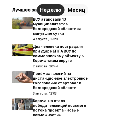
Неделю
Месяц
Лучшее за
ВСУ атаковали 13
муниципалитетов
Белгородской области за
минувшие сутки
4 августа , 09:29
Два человека пострадали
при ударе БПЛА ВСУ по
коммерческому объекту в
Корочанском округе
2 августа , 20:44
Приём заявлений на
дистанционное электронное
голосование стартовал в
Белгородской области
3 августа , 12:03
Корочанка стала
победительницей восьмого
потока проекта «Новые
возможности»