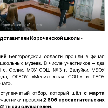
йское общество «Знание»
редставители Корочанской школы-
ний
Белгородской области прошли в финал
 школьных музеев. В числе участников –
два
 с. Орлик, МОУ СОШ №3 г. Валуйки, МБОУ
да, ОГБОУ «Мелиховская СОШ» и ГБОУ
нат».
ступенчатый отбор, который шёл
с марта
 участники провели
2 606 просветительских
52 тысяч слушателей
.