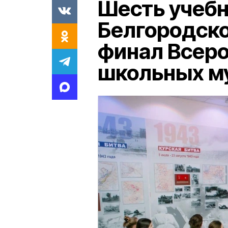
Шесть учеб
Белгородско
финал Всеро
школьных м