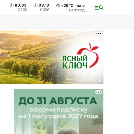
80.93
93.19
+
28
°С,
ясно
-0.20
$
-0.39
€
Белгород