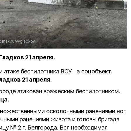
:
max.ru/vvgladkov
ладков 21 апреля.
и атаке беспилотника ВСУ на соцобъект.
ладков 21 апреля
.
ороде атакован вражеским беспилотником.
ица
.
множественными осколочными ранениями ног
чными ранениями живота и головы бригада
цу № 2 г. Белгорода. Вся необходимая