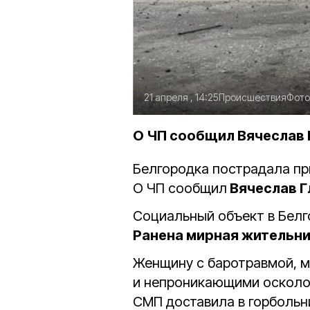
21 апреля , 14:25
Происшествия
Фото
О ЧП сообщил Вячеслав Г
Белгородка пострадала пр
О ЧП сообщил
Вячеслав Г
Социальный объект в Белг
Ранена мирная жительн
Женщину с баротравмой, 
и непроникающими осколо
СМП доставила в горбольни