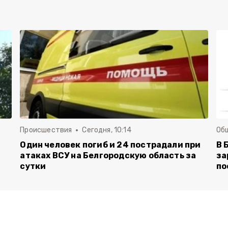
Происшествия
Сегодня, 10:14
Об
Один человек погиб и 24 пострадали при
В 
атаках ВСУ на Белгородскую область за
за
сутки
по