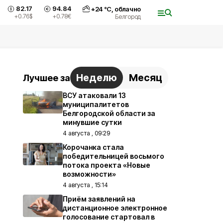
82.17
94.84
+
24
°С,
облачно
+0.76
$
+0.78
€
Белгород
Неделю
Месяц
Лучшее за
ВСУ атаковали 13
муниципалитетов
Белгородской области за
минувшие сутки
4 августа , 09:29
Корочанка стала
победительницей восьмого
потока проекта «Новые
возможности»
4 августа , 15:14
Приём заявлений на
дистанционное электронное
голосование стартовал в