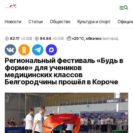
Новости
Статьи
Общество
Культура и спорт
Официа
82.17
94.84
+
25
°С,
облачно
+0.00
$
+0.00
€
Белгород
Региональный фестиваль «Будь в
форме» для учеников
медицинских классов
Белгородчины прошёл в Короче