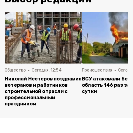
Общество
Сегодня, 12:54
Происшествия
Сегодня
Николай Нестеров поздравил
ВСУ атаковали Бел
ветеранов и работников
область 146 раз за
строительной отрасли с
сутки
профессиональным
праздником