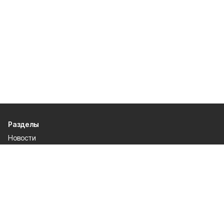
Разделы
Новости
Статьи
Общество
Культура и спорт
Официально
Происшествия
Проекты