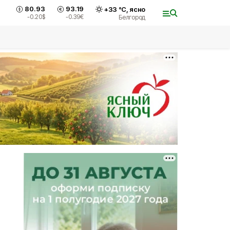
80.93
93.19
+
33
°С,
ясно
-0.20
$
-0.39
€
Белгород