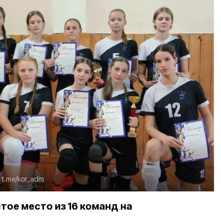
:
t.me/kor_adm
тое место из 16 команд на