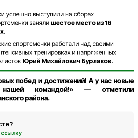
и успешно выступили на сборах
ортсменки заняли
шестое место из 16
ях
.
ские спортсменки работали над своими
интенсивных тренировках и напряженных
олисток
Юрий Михайлович Бурлаков
.
овых побед и достижений! А у нас новые
 нашей командой!» — отметили
нского района.
сте?
ссылку