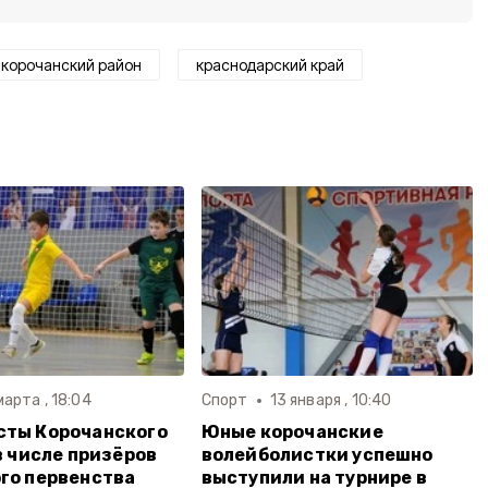
корочанский район
краснодарский край
марта , 18:04
Спорт
13 января , 10:40
сты Корочанского
Юные корочанские
 в числе призёров
волейболистки успешно
го первенства
выступили на турнире в