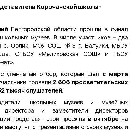
редставители Корочанской школы-
ний
Белгородской области прошли в финал
 школьных музеев. В числе участников –
два
 с. Орлик, МОУ СОШ №3 г. Валуйки, МБОУ
да, ОГБОУ «Мелиховская СОШ» и ГБОУ
нат».
ступенчатый отбор, который шёл
с марта
 участники провели
2 606 просветительских
52 тысяч слушателей
.
водители школьных музеев и музейных
 директора и заместители директоров
аций представят свои проекты
в октябре
на
и выступят с презентациями о своих музеях и