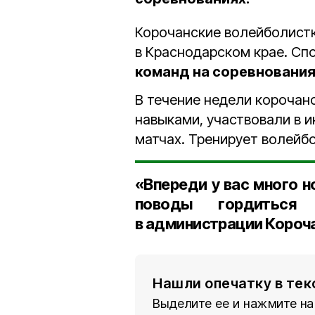
Корочанские волейболистк
в Краснодарском крае. Сп
команд на соревновани
В течение недели корочан
навыками, участвовали в 
матчах. Тренирует волейб
«Впереди у вас много н
поводы гордиться
в администрации Короча
Нашли опечатку в тек
Выделите ее и нажмите на