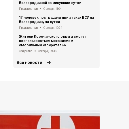
Белгородчиной за минувшие сутки
Общество
Се
Происшествия
Сегодня, 11:04
Александр 
17 человек пострадали при атаках ВСУ на
встрече с 
Белгородчину за сутки
Общество
Вч
Происшествия
Сегодня, 10:24
Александр 
Жители Корочанского округа смогут
школьников
воспользоваться механизмом
отправилис
«Мобильный избиратель»
край
Общество
Сегодня, 09:36
Общество
Вч
Все новости