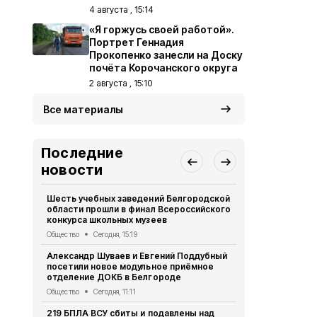
4 августа , 15:14
«Я горжусь своей работой».
Портрет Геннадия
Прокопенко занесли на Доску
почёта Корочанского округа
2 августа , 15:10
Все материалы
Последние
новости
Шесть учебных заведений Белгородской
Газета «Ясн
области прошли в финал Всероссийского
2026 года
конкурса школьных музеев
Газета
Сегод
Общество
Сегодня, 15:19
Проект «Мы
Александр Шуваев и Евгений Поддубный
стартовал 
посетили новое модульное приёмное
Культура и спорт
отделение ДОКБ в Белгороде
Жительница
Общество
Сегодня, 11:11
Корочанско
219 БПЛА ВСУ сбиты и подавлены над
день рожде