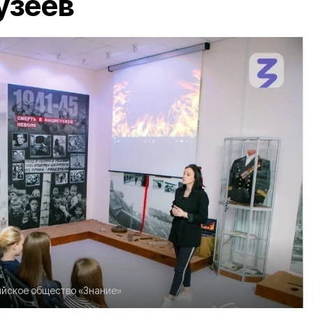
узеев
йское общество «Знание»