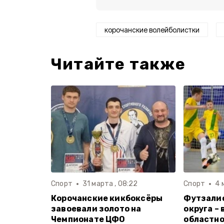
корочанские волейболистки
Читайте также
Спорт
31 марта , 08:22
Спорт
4 
Корочанские кикбоксёры
Футзали
завоевали золото на
округа –
Чемпионате ЦФО
областно