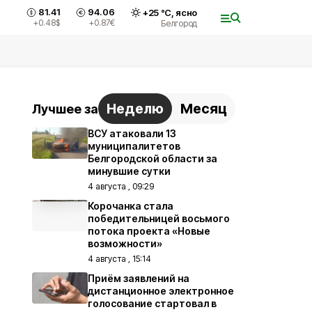
81.41
94.06
+
25
°С,
ясно
+0.48
$
+0.87
€
Белгород
Неделю
Месяц
Лучшее за
ВСУ атаковали 13
муниципалитетов
Белгородской области за
минувшие сутки
4 августа , 09:29
Корочанка стала
победительницей восьмого
потока проекта «Новые
возможности»
4 августа , 15:14
Приём заявлений на
дистанционное электронное
голосование стартовал в