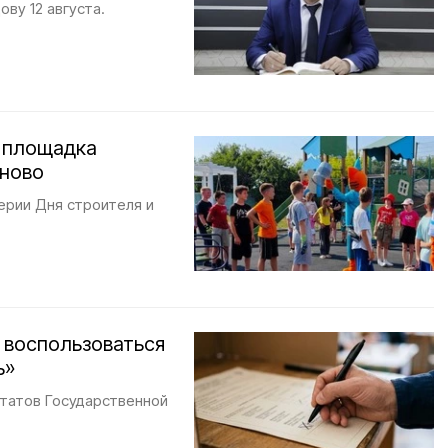
ву 12 августа.
я площадка
оново
ерии Дня строителя и
 воспользоваться
ь»
утатов Государственной