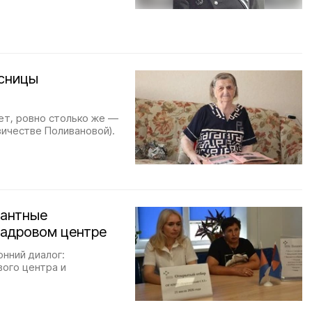
есницы
ет, ровно столько же —
ичестве Поливановой).
кантные
кадровом центре
нний диалог:
вого центра и