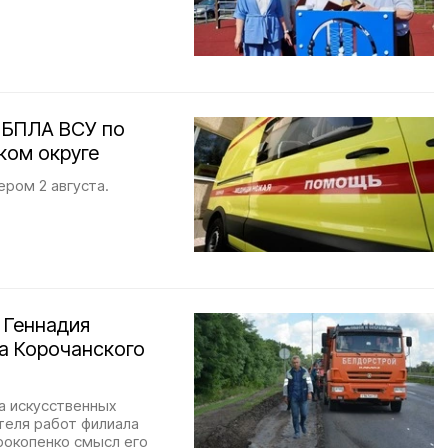
 БПЛА ВСУ по
ком округе
ром 2 августа.
 Геннадия
а Корочанского
а искусственных
теля работ филиала
рокопенко смысл его