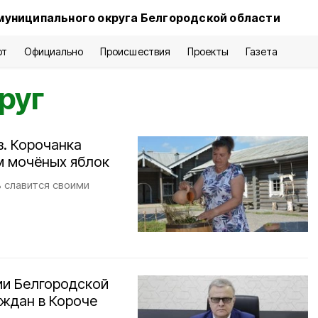
муниципального округа Белгородской области
рт
Официально
Происшествия
Проекты
Газета
руг
з. Корочанка
м мочёных яблок
ь славится своими
ии Белгородской
аждан в Короче