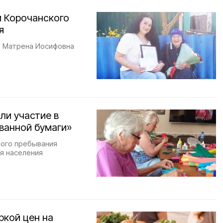
 Корочанского
я
а Матрена Иосифовна
ли участие в
ванной бумаги»
ного пребывания
я населения
ркой цен на