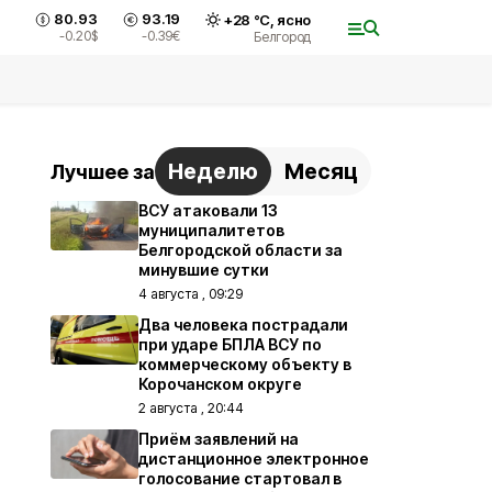
80.93
93.19
+
28
°С,
ясно
-0.20
$
-0.39
€
Белгород
Неделю
Месяц
Лучшее за
ВСУ атаковали 13
муниципалитетов
Белгородской области за
минувшие сутки
4 августа , 09:29
Два человека пострадали
при ударе БПЛА ВСУ по
коммерческому объекту в
Корочанском округе
2 августа , 20:44
Приём заявлений на
дистанционное электронное
голосование стартовал в