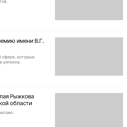
тов.
ремию имени В.Г.
й сфере, которые
е региона.
олая Рыжкова
кой области
миссию.