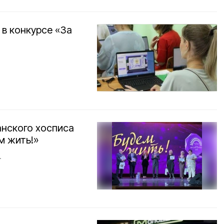
 в конкурсе «За
анского хосписа
м жить!»
.