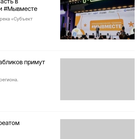
асть в
и #Мывместе
трека «Субъект
абликов примут
региона.
уреатом