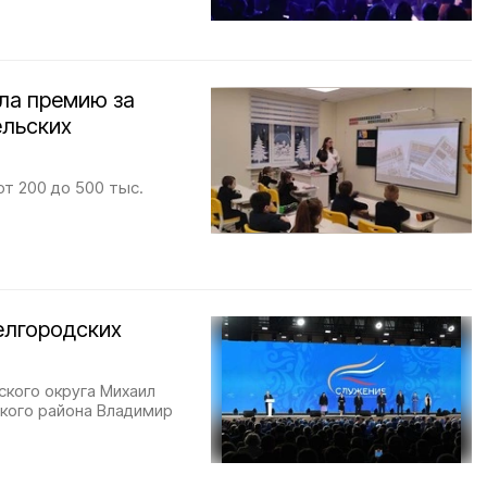
ла премию за
ельских
т 200 до 500 тыс.
белгородских
ского округа Михаил
кого района Владимир