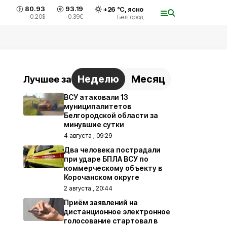
80.93
93.19
+
26
°С,
ясно
-0.20
$
-0.39
€
Белгород
Неделю
Месяц
Лучшее за
ВСУ атаковали 13
муниципалитетов
Белгородской области за
минувшие сутки
4 августа , 09:29
Два человека пострадали
при ударе БПЛА ВСУ по
коммерческому объекту в
Корочанском округе
2 августа , 20:44
Приём заявлений на
дистанционное электронное
голосование стартовал в