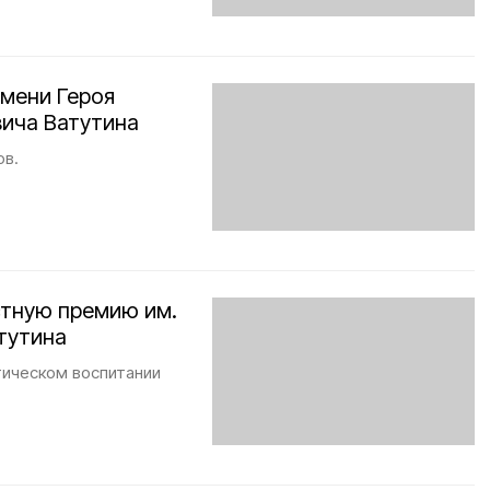
имени Героя
ича Ватутина
ов.
стную премию им.
тутина
тическом воспитании