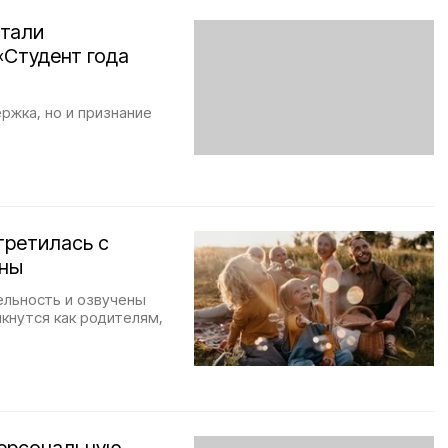
стали
«Студент года
ржка, но и признание
третилась с
аны
ельность и озвучены
кнутся как родителям,