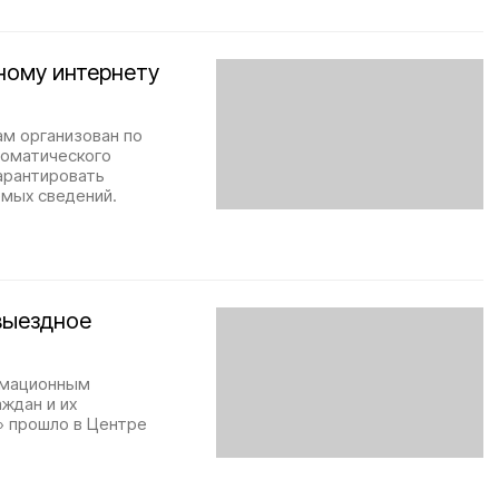
ному интернету
м организован по
томатического
арантировать
емых сведений.
выездное
рмационным
ждан и их
» прошло в Центре