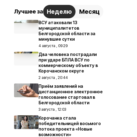
Неделю
Месяц
Лучшее за
ВСУ атаковали 13
муниципалитетов
Белгородской области за
минувшие сутки
4 августа , 09:29
Два человека пострадали
при ударе БПЛА ВСУ по
коммерческому объекту в
Корочанском округе
2 августа , 20:44
Приём заявлений на
дистанционное электронное
голосование стартовал в
Белгородской области
3 августа , 12:03
Корочанка стала
победительницей восьмого
потока проекта «Новые
возможности»