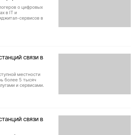
логеров о цифровых
х в IT и
иджитал-сервисов в
станций связи в
ступной местности
рь более 5 тысяч
лугами и сервисами.
станций связи в