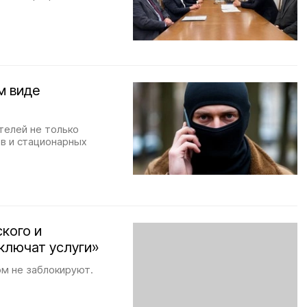
м виде
телей не только
ов и стационарных
кого и
тключат услуги»
ом не заблокируют.