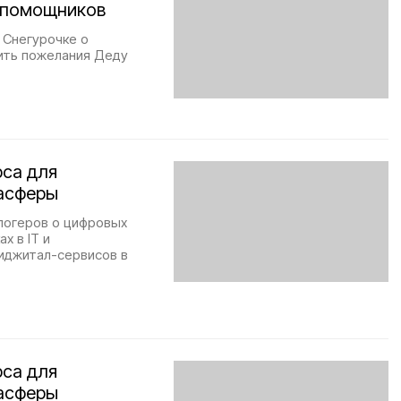
 помощников
 Снегурочке о
вить пожелания Деду
рса для
иасферы
логеров о цифровых
х в IT и
иджитал-сервисов в
рса для
иасферы