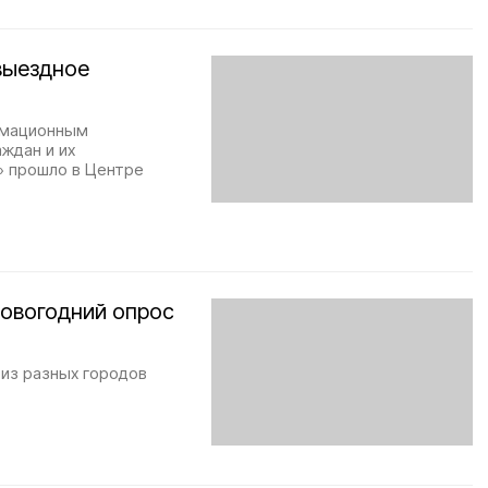
выездное
рмационным
ждан и их
» прошло в Центре
новогодний опрос
 из разных городов