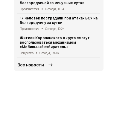
Белгородчиной за минувшие сутки
Общество
Се
Происшествия
Сегодня, 11:04
Александр 
17 человек пострадали при атаках ВСУ на
встрече с 
Белгородчину за сутки
Общество
Вч
Происшествия
Сегодня, 10:24
Александр 
Жители Корочанского округа смогут
школьников
воспользоваться механизмом
отправилис
«Мобильный избиратель»
край
Общество
Сегодня, 09:36
Общество
Вч
Все новости