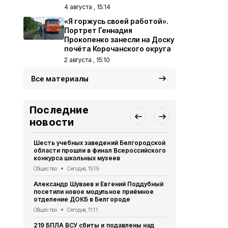
4 августа , 15:14
«Я горжусь своей работой».
Портрет Геннадия
Прокопенко занесли на Доску
почёта Корочанского округа
2 августа , 15:10
Все материалы
Последние
новости
Шесть учебных заведений Белгородской
Газета «Ясн
области прошли в финал Всероссийского
2026 года
конкурса школьных музеев
Газета
Сегод
Общество
Сегодня, 15:19
Проект «Мы
Александр Шуваев и Евгений Поддубный
стартовал 
посетили новое модульное приёмное
Культура и спорт
отделение ДОКБ в Белгороде
Жительница
Общество
Сегодня, 11:11
Корочанско
219 БПЛА ВСУ сбиты и подавлены над
день рожде