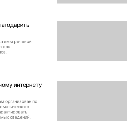
лагодарить
истемы речевой
а для
са.
ному интернету
м организован по
томатического
арантировать
емых сведений.