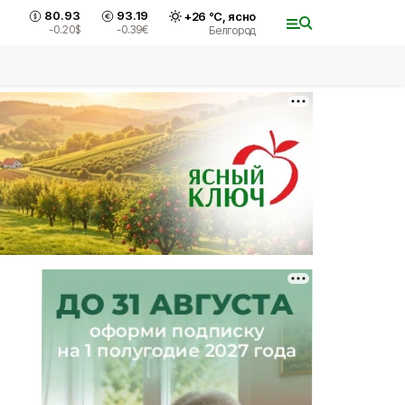
80.93
93.19
+
26
°С,
ясно
-0.20
$
-0.39
€
Белгород