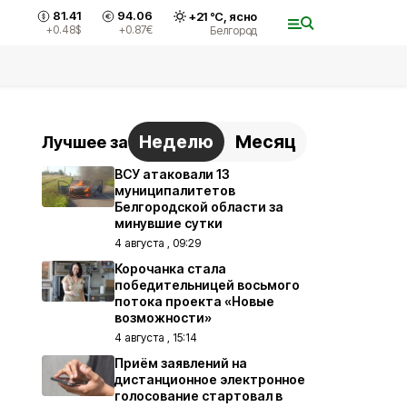
81.41
94.06
+
21
°С,
ясно
+0.48
$
+0.87
€
Белгород
Неделю
Месяц
Лучшее за
ВСУ атаковали 13
муниципалитетов
Белгородской области за
минувшие сутки
4 августа , 09:29
Корочанка стала
победительницей восьмого
потока проекта «Новые
возможности»
4 августа , 15:14
Приём заявлений на
дистанционное электронное
голосование стартовал в