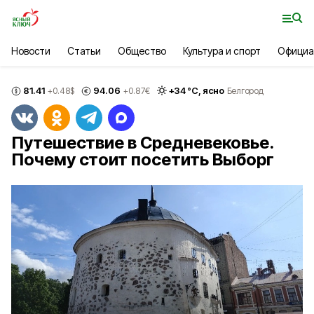
Новости
Статьи
Общество
Культура и спорт
Официа
81.41
94.06
+
34
°С,
ясно
+0.48
$
+0.87
€
Белгород
Путешествие в Средневековье.
Почему стоит посетить Выборг