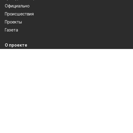
Официально
Происшествия
Проекты
Газета
О проекте
Об издании
Правила использования
Рекламодателям
Политика конфиденциальности
Мы в соцсетях
Сетевое издание «Ясный ключ» зарегистрировано Федеральной
службой по надзору в сфере связи, информационных технологий и
массовых коммуникаций 15.08.2017. Регистрационный номер ЭЛ № ФС
77 — 70676.
Настоящий ресурс может содержать материалы 12+