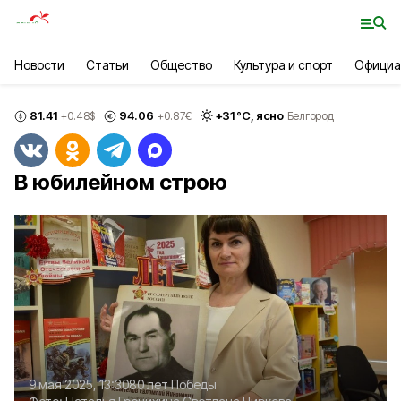
Новости
Статьи
Общество
Культура и спорт
Официа
81.41
94.06
+
31
°С,
ясно
+0.48
$
+0.87
€
Белгород
В юбилейном строю
9 мая 2025, 13:30
80 лет Победы