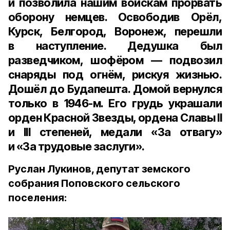
и позволила нашим войскам прорвать
оборону немцев. Освободив Орёл,
Курск, Белгород, Воронеж, перешли
в наступление. Дедушка был
разведчиком, шофёром — подвозил
снаряды под огнём, рискуя жизнью.
Дошёл до Будапешта. Домой вернулся
только в 1946-м. Его грудь украшали
орден Красной Звезды, ордена Славы II
и III степеней, медали «За отвагу»
и «За трудовые заслуги».
Руслан Лукинов, депутат земского
собрания Поповского сельского
поселения: