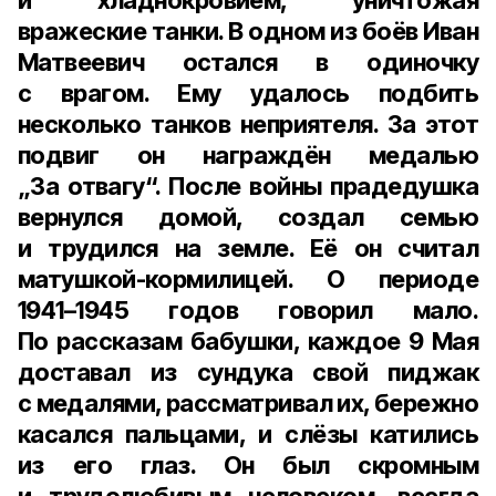
и хладнокровием, уничтожая
вражеские танки. В одном из боёв Иван
Матвеевич остался в одиночку
с врагом. Ему удалось подбить
несколько танков неприятеля. За этот
подвиг он награждён медалью
„За отвагу“. После войны прадедушка
вернулся домой, создал семью
и трудился на земле. Её он считал
матушкой-кормилицей. О периоде
1941–1945 годов говорил мало.
По рассказам бабушки, каждое 9 Мая
доставал из сундука свой пиджак
с медалями, рассматривал их, бережно
касался пальцами, и слёзы катились
из его глаз. Он был скромным