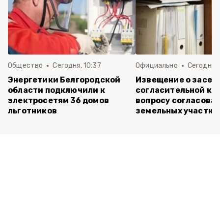
Общество
Сегодня, 10:37
Официально
Сегодня, 
Энергетики Белгородской
Извещение о засед
области подключили к
согласительной ко
электросетям 36 домов
вопросу согласова
льготников
земельных участко