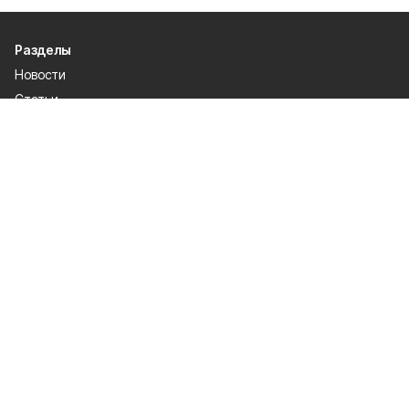
Разделы
Новости
Статьи
Общество
Культура и спорт
Официально
Происшествия
Проекты
Газета
О проекте
Об издании
Правила использования
Рекламодателям
Политика конфиденциальности