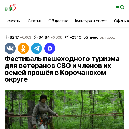
Новости
Статьи
Общество
Культура и спорт
Официа
82.17
94.84
+
25
°С,
облачно
+0.00
$
+0.00
€
Белгород
Фестиваль пешеходного туризма
для ветеранов СВО и членов их
семей прошёл в Корочанском
округе