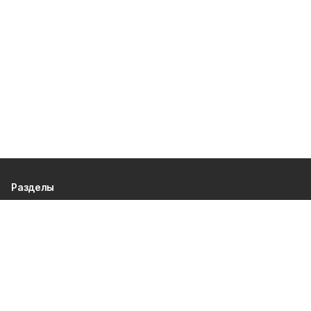
Разделы
Новости
Статьи
Общество
Культура и спорт
Официально
Происшествия