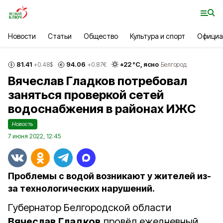
Новости
Статьи
Общество
Культура и спорт
Официа
81.41
94.06
+
22
°С,
ясно
+0.48
$
+0.87
€
Белгород
Вячеслав Гладков потребовал
заняться проверкой сетей
водоснабжения в районах ИЖС
Новость
7 июня 2022, 12:45
Проблемы с водой возникают у жителей из-
за технологических нарушений.
Губернатор Белгородской области
Вячеслав Гладков
провёл ежедневный