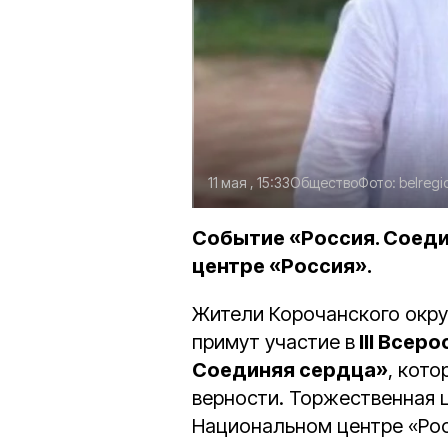
11 мая , 15:33
Общество
Фото:
belregi
Событие «Россия. Соед
центре «Россия».
Жители Корочанского окр
примут участие в
III Всер
Соединяя сердца»
, кото
верности. Торжественная 
Национальном центре «Рос