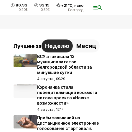
80.93
93.19
+
21
°С,
ясно
-0.20
$
-0.39
€
Белгород
Неделю
Месяц
Лучшее за
ВСУ атаковали 13
муниципалитетов
Белгородской области за
минувшие сутки
4 августа , 09:29
Корочанка стала
победительницей восьмого
потока проекта «Новые
возможности»
4 августа , 15:14
Приём заявлений на
дистанционное электронное
голосование стартовал в