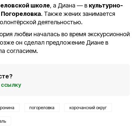
еловской школе
, а Диана — в
культурно-
 Погореловка
. Также жених занимается
волонтёрской деятельностью.
тория любви началась во время экскурсионной
Позже он сделал предложение Диане в
ла согласием.
сте?
ссылку
оронина
погореловка
корочанский округ
аль