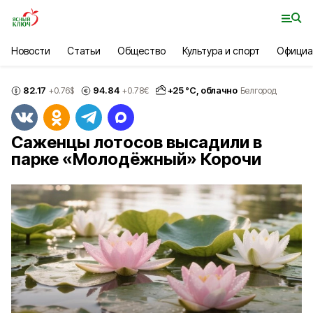
Новости
Статьи
Общество
Культура и спорт
Официа
82.17
94.84
+
25
°С,
облачно
+0.76
$
+0.78
€
Белгород
Саженцы лотосов высадили в
парке «Молодёжный» Корочи