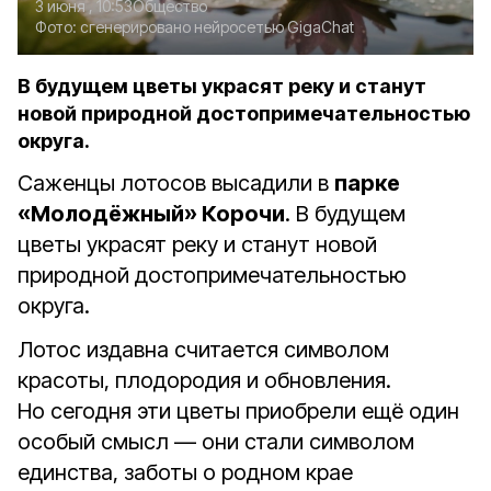
3 июня , 10:53
Общество
Фото:
сгенерировано нейросетью GigaChat
В будущем цветы украсят реку и станут
новой природной достопримечательностью
округа.
Саженцы лотосов высадили в
парке
«Молодёжный» Корочи
. В будущем
цветы украсят реку и станут новой
природной достопримечательностью
округа.
Лотос издавна считается символом
красоты, плодородия и обновления.
Но сегодня эти цветы приобрели ещё один
особый смысл — они стали символом
единства, заботы о родном крае