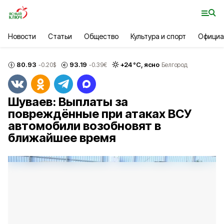
Новости
Статьи
Общество
Культура и спорт
Официа
80.93
93.19
+
24
°С,
ясно
-0.20
$
-0.39
€
Белгород
Шуваев: Выплаты за
повреждённые при атаках ВСУ
автомобили возобновят в
ближайшее время